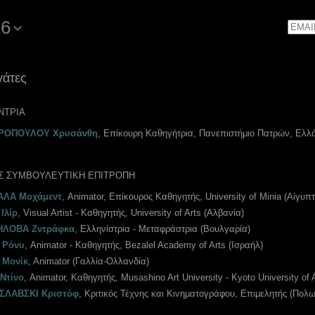
16
Email
γάτες
ΝΤΡΙΑ
ΡΟΠΟΥΛΟΥ Χρυσάνθη
, Επίκουρη Καθηγήτρια, Πανεπιστήμιο Πατρών, Ελλ
Σ ΣΥΜΒΟΥΛΕΥΤΙΚΗ ΕΠΙΤΡΟΠΗ
ΑΛΑ Μοχάμεντ
, Animator, Επίκουρος Kαθηγητής, University of Minia (Αίγυπτ
Ιλίρ
, Visual Artist - Καθηγητής, University of Arts (Αλβανία)
ΗΛΟΒΑ Ζντράφκα
, Ελληνίστρια - Μεταφράστρια (Βουλγαρία)
 Ρόνυ
, Animator - Καθηγητής, Bezalel Academy of Arts (Ισραήλ)
 Μονίκ
, Αnimator (Γαλλία-Ολλανδία)
Ντίνο
, Animator, Καθηγητής, Musashino Art University - Kyoto University of 
ΣΛΑΒΣΚΙ Κριστόφ
, Κριτικός Τέχνης και Κινηματογράφου, Επιμελητής (Πολω