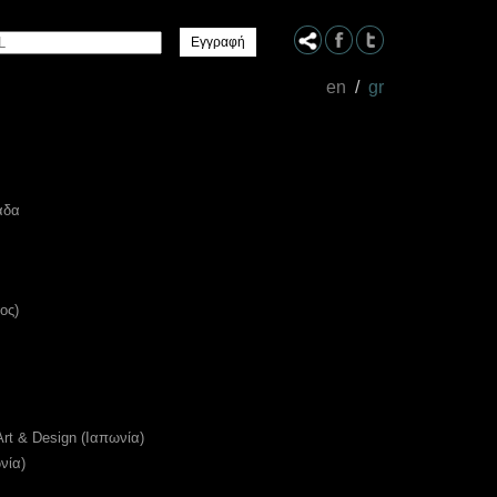
Name
en
/
gr
άδα
ος)
Art & Design (Ιαπωνία)
νία)