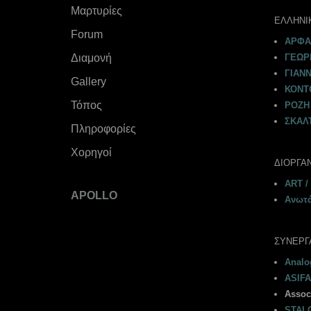
Μαρτυρίες
ΕΛΛΗΝΙ
Forum
ΑΡΦΑ
Διαμονή
ΓΕΩΡ
ΓΙΑΝ
Gallery
ΚΟΝΤ
Τόπος
ΡΟΖΗ 
ΣΚΑΛΤ
Πληροφορίες
Χορηγοί
ΔΙΟΡΓΑ
ART /
APOLLO
Ανωτά
ΣΥΝΕΡΓ
Analog
ASIFA
Assoc
STALO