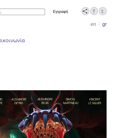
Name
en
/
gr
πικοινωνία