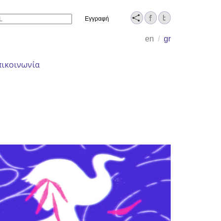
Name
en
/
gr
πικοινωνία