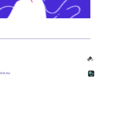
est.eu