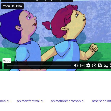
ima.eu
animartfestival.eu
animationmarathon.eu
athensanimf