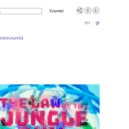
Name
en
/
gr
πικοινωνία