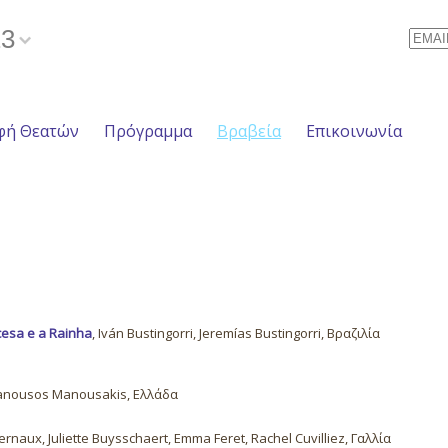
23
Email
φή Θεατών
Πρόγραμμα
Βραβεία
Επικοινωνία
cesa e a Rainha
, Iván Bustingorri, Jeremías Bustingorri, Βραζιλία
anousos Manousakis, Ελλάδα
ernaux, Juliette Buysschaert, Emma Feret, Rachel Cuvilliez, Γαλλία