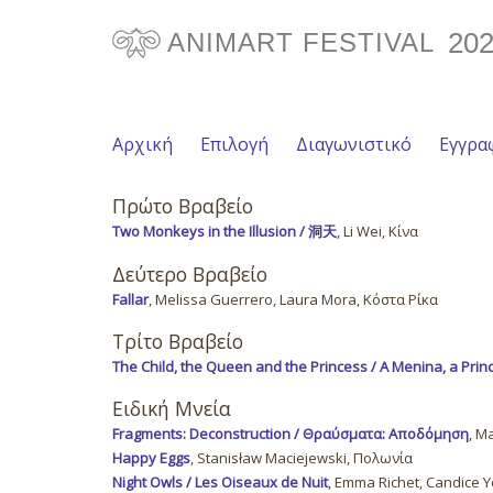
20
ANIMART FESTIVAL
Αρχική
Επιλογή
Διαγωνιστικό
Εγγρα
Πρώτο Βραβείο
Two Monkeys in the Illusion / 洞天
, Li Wei, Κίνα
Δεύτερο Βραβείο
Fallar
, Melissa Guerrero, Laura Mora, Κόστα Ρίκα
Τρίτο Βραβείο
The Child, the Queen and the Princess / A Menina, a Prin
Ειδική Μνεία
Fragments: Deconstruction / Θραύσματα: Αποδόμηση
, M
Happy Eggs
, Stanisław Maciejewski, Πολωνία
Night Owls / Les Oiseaux de Nuit
, Emma Richet, Candice Y