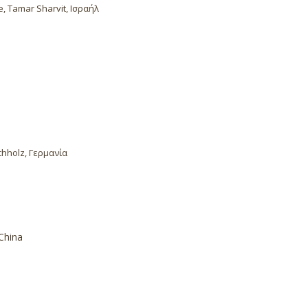
e, Tamar Sharvit, Ισραήλ
chholz, Γερμανία
China