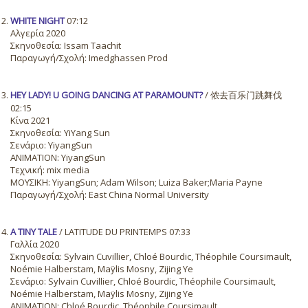
WHITE NIGHT
07:12
Αλγερία 2020
Σκηνοθεσία: Issam Taachit
Παραγωγή/Σχολή: Imedghassen Prod
HEY LADY! U GOING DANCING AT PARAMOUNT?
/ 侬去百乐门跳舞伐
02:15
Κίνα 2021
Σκηνοθεσία: YiYang Sun
Σενάριο: YiyangSun
ANIMATION: YiyangSun
Τεχνική: mix media
ΜΟΥΣΙΚΗ: YiyangSun; Adam Wilson; Luiza Baker;Maria Payne
Παραγωγή/Σχολή: East China Normal University
A TINY TALE
/ LATITUDE DU PRINTEMPS 07:33
Γαλλία 2020
Σκηνοθεσία: Sylvain Cuvillier, Chloé Bourdic, Théophile Coursimault,
Noémie Halberstam, Maÿlis Mosny, Zijing Ye
Σενάριο: Sylvain Cuvillier, Chloé Bourdic, Théophile Coursimault,
Noémie Halberstam, Maÿlis Mosny, Zijing Ye
ANIMATION: Chloé Bourdic, Théophile Coursimault