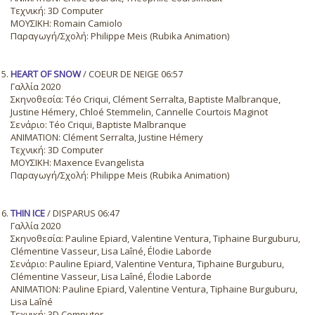
Τεχνική: 3D Computer
ΜΟΥΣΙΚΗ: Romain Camiolo
Παραγωγή/Σχολή: Philippe Meis (Rubika Animation)
HEART OF SNOW
/ COEUR DE NEIGE 06:57
Γαλλία 2020
Σκηνοθεσία: Téo Criqui, Clément Serralta, Baptiste Malbranque,
Justine Hémery, Chloé Stemmelin, Cannelle Courtois Maginot
Σενάριο: Téo Criqui, Baptiste Malbranque
ANIMATION: Clément Serralta, Justine Hémery
Τεχνική: 3D Computer
ΜΟΥΣΙΚΗ: Maxence Evangelista
Παραγωγή/Σχολή: Philippe Meis (Rubika Animation)
THIN ICE
/ DISPARUS 06:47
Γαλλία 2020
Σκηνοθεσία: Pauline Epiard, Valentine Ventura, Tiphaine Burguburu,
Clémentine Vasseur, Lisa Laîné, Élodie Laborde
Σενάριο: Pauline Epiard, Valentine Ventura, Tiphaine Burguburu,
Clémentine Vasseur, Lisa Laîné, Élodie Laborde
ANIMATION: Pauline Epiard, Valentine Ventura, Tiphaine Burguburu,
Lisa Laîné
Τεχνική: 3D Computer