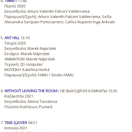
198451
11:40
Περού 2020
Σκηνοθεσία: Arturo Valentín Falconí Valderrama
Παραγωγή/Σχολή: Arturo Valentín Falconí Valderrama, Sofía
Alexandra Serquen Portocarrero, Carlos Ruperto Inga Arévalo
ANT HILL
13:10
Τσεχία 2020
Σκηνοθεσία: Marek Naprstek
Σενάριο: Marek Náprstek
ANIMATION: Marek Náprstek
Τεχνική: 2D computer
ΜΟΥΣΙΚΗ: Kateřina Horká
Παραγωγή/Σχολή: FAMU / Studio FAMU
WITHOUT LEAVING THE ROOM
/ НЕ ВЫХОДЯ ИЗ КОМНАТЫ 13:26
Καζακστάν 2021
Σκηνοθεσία: Amina Taziatova
Γλώσσα διαλόγων: Ρωσικά
TIME (L)OVER
04:51
Ισπανία 2021