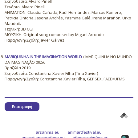
Σκηνοθεσία: Álvaro Pinell
Σενάριο: Álvaro Pinell
ANIMATION: Claudia Cañada, Raúl Hernández, Marcos Romero,
Patricia Ontoria, Jasona Andrés, Yasmina Galé, Irene Marañón, Urko
Mauduit.
Τεχνική: 3D CGI
ΜΟΥΣΙΚΗ: Original song composed by Miguel Arrondo
Παραγωγή/Σχολή: Javier Gálvez
MARIQUINHA IN THE IMAGINATION WORLD
/ MARIQUINHA NO MUNDO
DA IMAGINAÇÃO 09:56
Βραζιλία 2019
Σκηνοθεσία: Constantina Xavier Filha (Tina Xavier)
Παραγωγή/Σχολή: Constantina Xavier Filha, GEPSEX, FAED/UFMS
Επιστροφή
arsanima.eu
animartfestival.eu
animationmarathon.eu
athensanimfest.eu