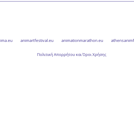
ima.eu
animartfestival.eu
animationmarathon.eu
athensanimf
Πολιτική Απορρήτου και Όροι Χρήσης