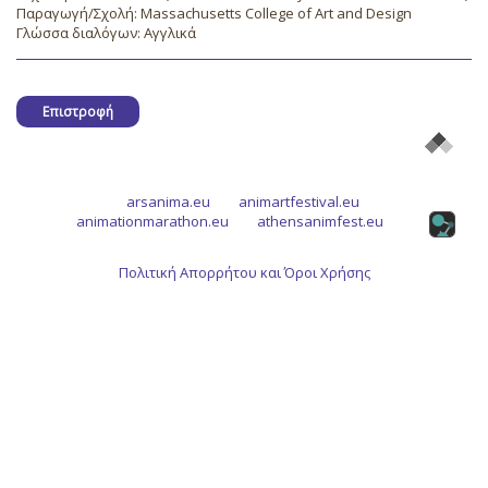
Παραγωγή/Σχολή: Massachusetts College of Art and Design
Γλώσσα διαλόγων: Αγγλικά
Επιστροφή
arsanima.eu
animartfestival.eu
animationmarathon.eu
athensanimfest.eu
Πολιτική Απορρήτου και Όροι Χρήσης