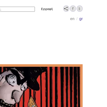
Name
en
/
gr