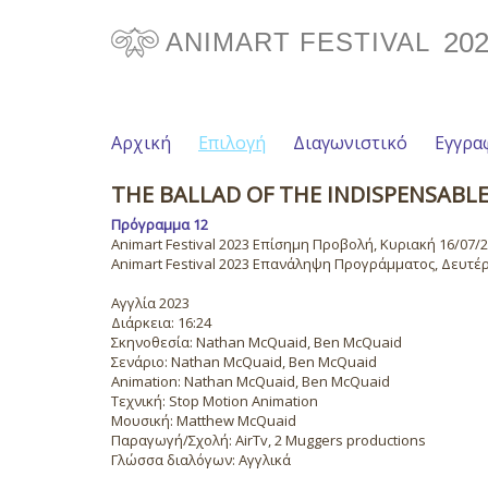
20
ANIMART FESTIVAL
Αρχική
Επιλογή
Διαγωνιστικό
Εγγρα
THE BALLAD OF THE INDISPENSAB
Πρόγραμμα 12
Animart Festival 2023 Επίσημη Προβολή, Κυριακή 16/07/20
Animart Festival 2023 Επανάληψη Προγράμματος, Δευτέρα
Αγγλία 2023
Διάρκεια: 16:24
Σκηνοθεσία: Nathan McQuaid, Ben McQuaid
Σενάριο: Nathan McQuaid, Ben McQuaid
Animation: Nathan McQuaid, Ben McQuaid
Τεχνική: Stop Motion Animation
Μουσική: Matthew McQuaid
Παραγωγή/Σχολή: AirTv, 2 Muggers productions
Γλώσσα διαλόγων: Αγγλικά