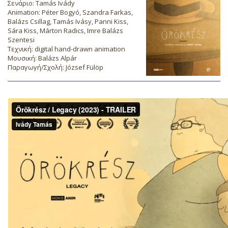
Σενάριο: Tamás Ivády
Animation: Péter Bogyó, Szandra Farkas,
Balázs Csillag, Tamás Ivásy, Panni Kiss,
Sára Kiss, Márton Radics, Imre Balázs
Szentesi
Τεχνική: digital hand-drawn animation
Μουσική: Balázs Alpár
Παραγωγή/Σχολή: József Fülöp