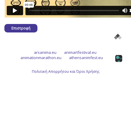
Επιστροφή
arsanima.eu
animartfestival.eu
animationmarathon.eu
athensanimfest.eu
Πολιτική Απορρήτου και Όροι Χρήσης