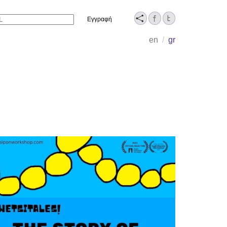
Name
en
/
gr