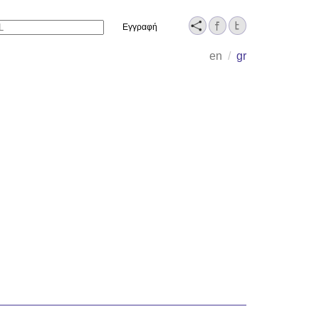
Name
en
/
gr