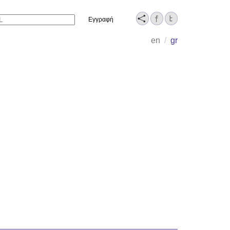
Name
en
/
gr