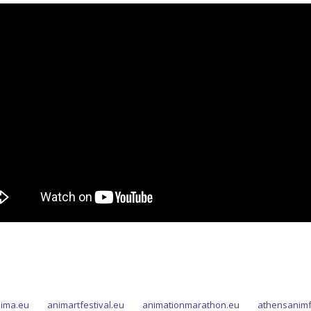
ima.eu
animartfestival.eu
animationmarathon.eu
athensanimf