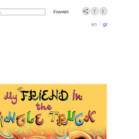
Name
en
/
gr