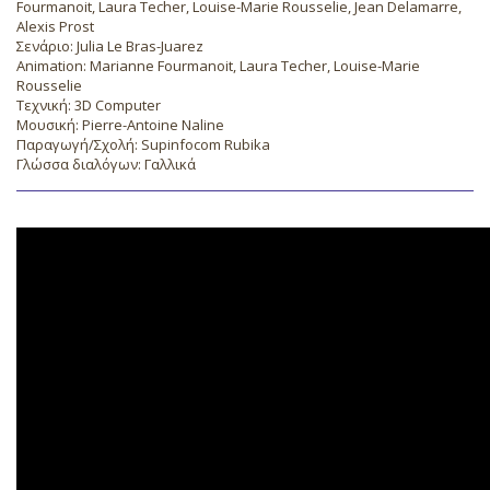
Fourmanoit, Laura Techer, Louise-Marie Rousselie, Jean Delamarre,
Alexis Prost
Σενάριο: Julia Le Bras-Juarez
Animation: Marianne Fourmanoit, Laura Techer, Louise-Marie
Rousselie
Τεχνική: 3D Computer
Μουσική: Pierre-Antoine Naline
Παραγωγή/Σχολή: Supinfocom Rubika
Γλώσσα διαλόγων: Γαλλικά