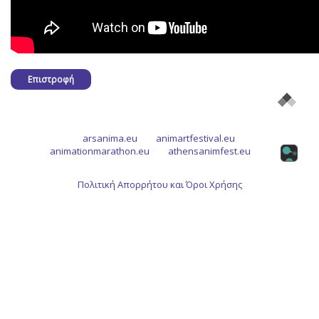
Επιστροφή
arsanima.eu
animartfestival.eu
animationmarathon.eu
athensanimfest.eu
Πολιτική Απορρήτου και Όροι Χρήσης