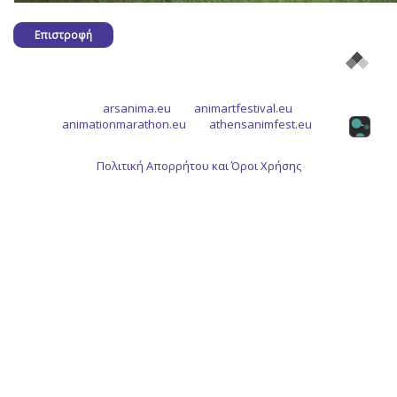
Επιστροφή
arsanima.eu
animartfestival.eu
animationmarathon.eu
athensanimfest.eu
Πολιτική Απορρήτου και Όροι Χρήσης