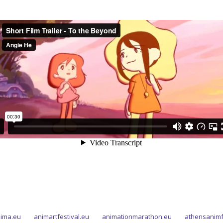
ima.eu
animartfestival.eu
animationmarathon.eu
athensanimf