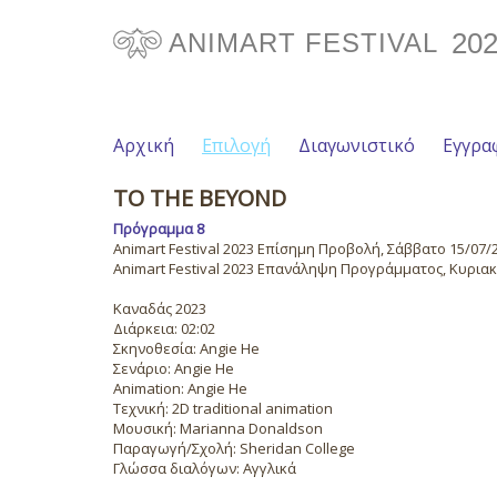
20
ANIMART FESTIVAL
Αρχική
Επιλογή
Διαγωνιστικό
Εγγρα
TO THE BEYOND
Πρόγραμμα 8
Animart Festival 2023 Επίσημη Προβολή, Σάββατο 15/07/20
Animart Festival 2023 Επανάληψη Προγράμματος, Κυριακή 
Καναδάς 2023
Διάρκεια: 02:02
Σκηνοθεσία: Angie He
Σενάριο: Angie He
Animation: Angie He
Τεχνική: 2D traditional animation
Μουσική: Marianna Donaldson
Παραγωγή/Σχολή: Sheridan College
Γλώσσα διαλόγων: Αγγλικά