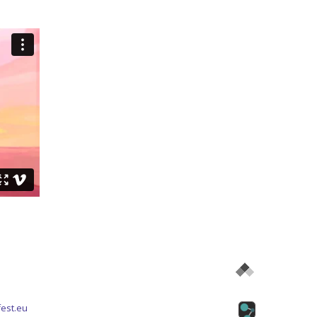
est.eu