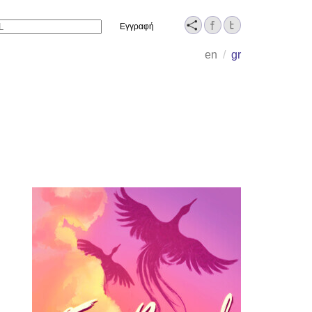
Name
en
/
gr