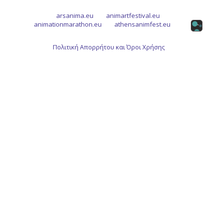
arsanima.eu
animartfestival.eu
animationmarathon.eu
athensanimfest.eu
Πολιτική Απορρήτου και Όροι Χρήσης