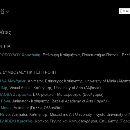
16
Email
γάτες
ΝΤΡΙΑ
ΡΟΠΟΥΛΟΥ Χρυσάνθη
, Επίκουρη Καθηγήτρια, Πανεπιστήμιο Πατρών, Ελλ
Σ ΣΥΜΒΟΥΛΕΥΤΙΚΗ ΕΠΙΤΡΟΠΗ
ΑΛΑ Μοχάμεντ
, Animator, Επίκουρος Kαθηγητής, University of Minia (Αίγυπτ
Ιλίρ
, Visual Artist - Καθηγητής, University of Arts (Αλβανία)
ΗΛΟΒΑ Ζντράφκα
, Ελληνίστρια - Μεταφράστρια (Βουλγαρία)
 Ρόνυ
, Animator - Καθηγητής, Bezalel Academy of Arts (Ισραήλ)
 Μονίκ
, Αnimator (Γαλλία-Ολλανδία)
Ντίνο
, Animator, Καθηγητής, Musashino Art University - Kyoto University of 
ΣΛΑΒΣΚΙ Κριστόφ
, Κριτικός Τέχνης και Κινηματογράφου, Επιμελητής (Πολω