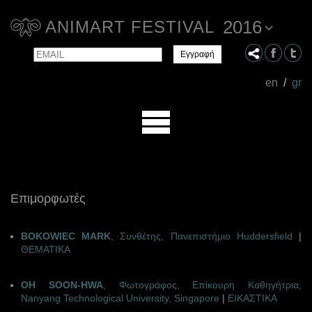
2016
ANIMART FESTIVAL
Email
Name
en
/
gr
Επιμορφωτές
BOKOWIEC MARK
, Συνθέτης, Πανεπιστήμιο Huddersfield
|
ΘΕΜΑΤΙΚΑ
OH SOON-HWA
, Φωτογράφος, Eπίκουρη Καθηγήτρια,
Nanyang Technological University, Singapore
|
ΕΙΚΑΣΤΙΚΑ