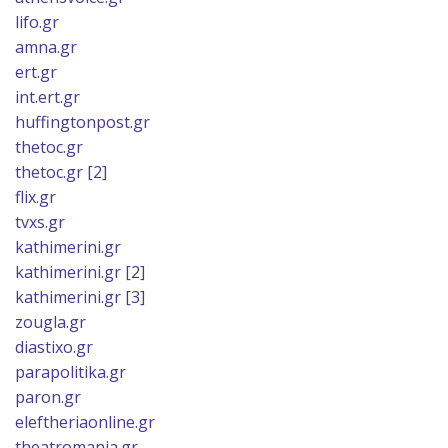
lifo.gr
amna.gr
ert.gr
int.ert.gr
huffingtonpost.gr
thetoc.gr
thetoc.gr [2]
flix.gr
tvxs.gr
kathimerini.gr
kathimerini.gr [2]
kathimerini.gr [3]
zougla.gr
diastixo.gr
parapolitika.gr
paron.gr
eleftheriaonline.gr
theatromania.gr