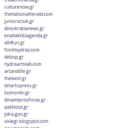
culturenow.gr
thenationalherald.com
juniorsclub.gr
dimokratianews.gr
enallaktikiagenda.gr
all4fun.gr
fonitisydras.com
debop.gr
hydraartslab.com
artandlife.gr
thebest.gr
tetartopress.gr
koinoniki.gr
dinamiprosforas.gr
patkiout.gr
ydra.gov.gr
oklegr.blogspot.com