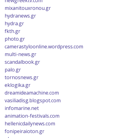
newgreektv.com
mixanitouxronou.gr
hydranews.gr
hydra.gr
fkth.gr
photo.gr
camerastyloonline.wordpress.com
multi-news.gr
scandalbook.gr
palo.gr
tornosnews.gr
eklogika.gr
dreamideamachine.com
vasiliadisg.blogspot.com
infomarine.net
animation-festivals.com
hellenicdailynews.com
fonipeiraioton.gr