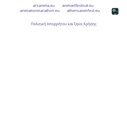
arsanima.eu
animartfestival.eu
animationmarathon.eu
athensanimfest.eu
Πολιτική Απορρήτου και Όροι Χρήσης