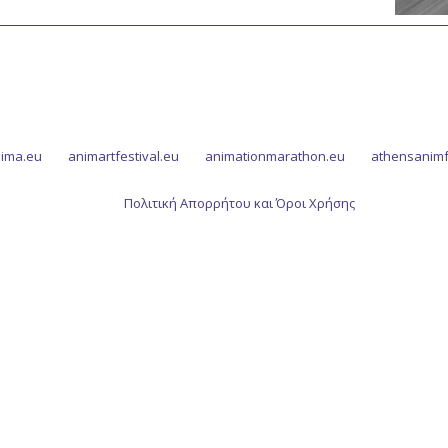
ima.eu
animartfestival.eu
animationmarathon.eu
athensanimf
Πολιτική Απορρήτου και Όροι Χρήσης