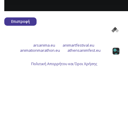
Επιστροφή
arsanima.eu
animartfestival.eu
animationmarathon.eu
athensanimfest.eu
Πολιτική Απορρήτου και Όροι Χρήσης