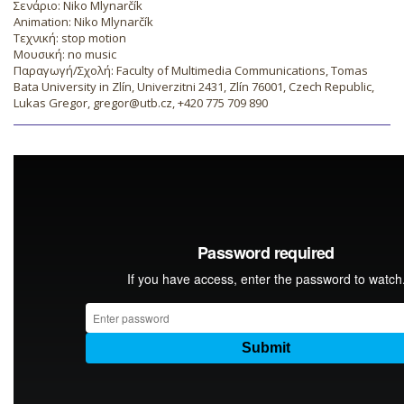
Σενάριο: Niko Mlynarčík
Animation: Niko Mlynarčík
Τεχνική: stop motion
Μουσική: no music
Παραγωγή/Σχολή: Faculty of Multimedia Communications, Tomas
Bata University in Zlín, Univerzitni 2431, Zlín 76001, Czech Republic,
Lukas Gregor, gregor@utb.cz, +420 775 709 890