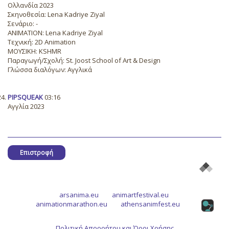
Ολλανδία 2023
Σκηνοθεσία: Lena Kadriye Ziyal
Σενάριο: -
ANIMATION: Lena Kadriye Ziyal
Τεχνική: 2D Animation
ΜΟΥΣΙΚΗ: KSHMR
Παραγωγή/Σχολή: St. Joost School of Art & Design
Γλώσσα διαλόγων: Αγγλικά
PIPSQUEAK
03:16
Αγγλία 2023
Επιστροφή
arsanima.eu
animartfestival.eu
animationmarathon.eu
athensanimfest.eu
Πολιτική Απορρήτου και Όροι Χρήσης