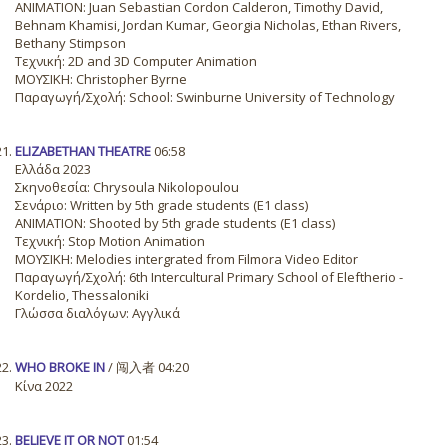
ANIMATION: Juan Sebastian Cordon Calderon, Timothy David,
Behnam Khamisi, Jordan Kumar, Georgia Nicholas, Ethan Rivers,
Bethany Stimpson
Τεχνική: 2D and 3D Computer Animation
ΜΟΥΣΙΚΗ: Christopher Byrne
Παραγωγή/Σχολή: School: Swinburne University of Technology
ELIZABETHAN THEATRE
06:58
Ελλάδα 2023
Σκηνοθεσία: Chrysoula Nikolopoulou
Σενάριο: Written by 5th grade students (E1 class)
ANIMATION: Shooted by 5th grade students (E1 class)
Τεχνική: Stop Motion Animation
ΜΟΥΣΙΚΗ: Melodies intergrated from Filmora Video Editor
Παραγωγή/Σχολή: 6th Intercultural Primary School of Eleftherio -
Kordelio, Thessaloniki
Γλώσσα διαλόγων: Αγγλικά
WHO BROKE IN
/ 闯入者 04:20
Κίνα 2022
BELIEVE IT OR NOT
01:54