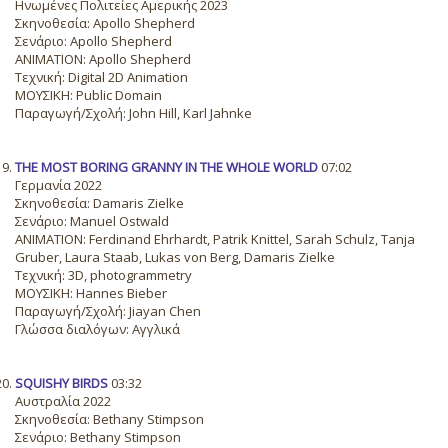
Ηνωμένες Πολιτείες Αμερικής 2023
Σκηνοθεσία: Apollo Shepherd
Σενάριο: Apollo Shepherd
ANIMATION: Apollo Shepherd
Τεχνική: Digital 2D Animation
ΜΟΥΣΙΚΗ: Public Domain
Παραγωγή/Σχολή: John Hill, Karl Jahnke
THE MOST BORING GRANNY IN THE WHOLE WORLD
07:02
Γερμανία 2022
Σκηνοθεσία: Damaris Zielke
Σενάριο: Manuel Ostwald
ANIMATION: Ferdinand Ehrhardt, Patrik Knittel, Sarah Schulz, Tanja
Gruber, Laura Staab, Lukas von Berg, Damaris Zielke
Τεχνική: 3D, photogrammetry
ΜΟΥΣΙΚΗ: Hannes Bieber
Παραγωγή/Σχολή: Jiayan Chen
Γλώσσα διαλόγων: Αγγλικά
SQUISHY BIRDS
03:32
Αυστραλία 2022
Σκηνοθεσία: Bethany Stimpson
Σενάριο: Bethany Stimpson