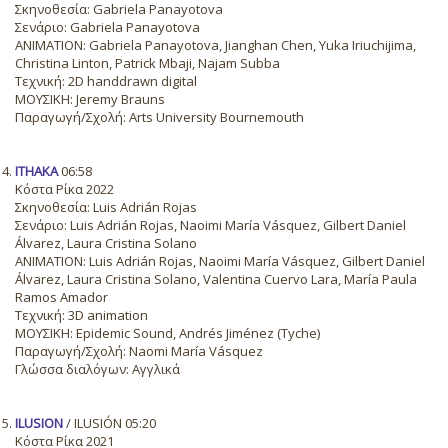
Σκηνοθεσία: Gabriela Panayotova
Σενάριο: Gabriela Panayotova
ANIMATION: Gabriela Panayotova, Jianghan Chen, Yuka Iriuchijima,
Christina Linton, Patrick Mbaji, Najam Subba
Τεχνική: 2D handdrawn digital
ΜΟΥΣΙΚΗ: Jeremy Brauns
Παραγωγή/Σχολή: Arts University Bournemouth
ITHAKA
06:58
Κόστα Ρίκα 2022
Σκηνοθεσία: Luis Adrián Rojas
Σενάριο: Luis Adrián Rojas, Naoimi María Vásquez, Gilbert Daniel
Álvarez, Laura Cristina Solano
ANIMATION: Luis Adrián Rojas, Naoimi María Vásquez, Gilbert Daniel
Álvarez, Laura Cristina Solano, Valentina Cuervo Lara, María Paula
Ramos Amador
Τεχνική: 3D animation
ΜΟΥΣΙΚΗ: Epidemic Sound, Andrés Jiménez (Tyche)
Παραγωγή/Σχολή: Naomi María Vásquez
Γλώσσα διαλόγων: Αγγλικά
ILUSION
/ ILUSIÓN 05:20
Κόστα Ρίκα 2021