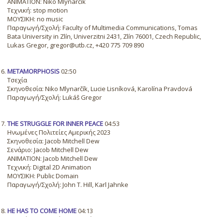
ANIMATION: Niko Mlynarčík
Τεχνική: stop motion
ΜΟΥΣΙΚΗ: no music
Παραγωγή/Σχολή: Faculty of Multimedia Communications, Tomas
Bata University in Zlín, Univerzitni 2431, Zlín 76001, Czech Republic,
Lukas Gregor, gregor@utb.cz, +420 775 709 890
METAMORPHOSIS
02:50
Τσεχία
Σκηνοθεσία: Niko Mlynarčík, Lucie Lisníková, Karolína Pravdová
Παραγωγή/Σχολή: Lukáš Gregor
THE STRUGGLE FOR INNER PEACE
04:53
Ηνωμένες Πολιτείες Αμερικής 2023
Σκηνοθεσία: Jacob Mitchell Dew
Σενάριο: Jacob Mitchell Dew
ANIMATION: Jacob Mitchell Dew
Τεχνική: Digital 2D Animation
ΜΟΥΣΙΚΗ: Public Domain
Παραγωγή/Σχολή: John T. Hill, Karl Jahnke
HE HAS TO COME HOME
04:13