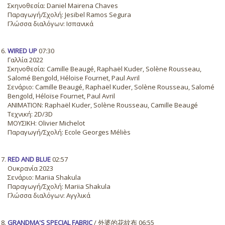
Σκηνοθεσία: Daniel Mairena Chaves
Παραγωγή/Σχολή: Jesibel Ramos Segura
Γλώσσα διαλόγων: Ισπανικά
WIRED UP
07:30
Γαλλία 2022
Σκηνοθεσία: Camille Beaugé, Raphaël Kuder, Solène Rousseau,
Salomé Bengold, Héloïse Fournet, Paul Avril
Σενάριο: Camille Beaugé, Raphaël Kuder, Solène Rousseau, Salomé
Bengold, Héloïse Fournet, Paul Avril
ANIMATION: Raphaël Kuder, Solène Rousseau, Camille Beaugé
Τεχνική: 2D/3D
ΜΟΥΣΙΚΗ: Olivier Michelot
Παραγωγή/Σχολή: Ecole Georges Méliès
RED AND BLUE
02:57
Ουκρανία 2023
Σενάριο: Mariia Shakula
Παραγωγή/Σχολή: Mariia Shakula
Γλώσσα διαλόγων: Αγγλικά
GRANDMA'S SPECIAL FABRIC
/ 外婆的花紋布 06:55