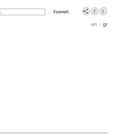
Name
en
/
gr