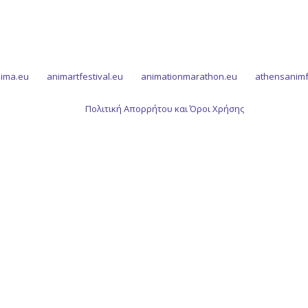
ima.eu
animartfestival.eu
animationmarathon.eu
athensanimf
Πολιτική Απορρήτου και Όροι Χρήσης