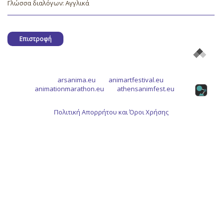
Γλώσσα διαλόγων: Αγγλικά
Επιστροφή
arsanima.eu
animartfestival.eu
animationmarathon.eu
athensanimfest.eu
Πολιτική Απορρήτου και Όροι Χρήσης