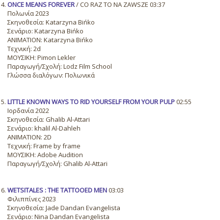
ONCE MEANS FOREVER
/ CO RAZ TO NA ZAWSZE 03:37
Πολωνία 2023
Σκηνοθεσία: Katarzyna Bińko
Σενάριο: Katarzyna Bińko
ANIMATION: Katarzyna Bińko
Τεχνική: 2d
ΜΟΥΣΙΚΗ: Pimon Lekler
Παραγωγή/Σχολή: Lodz Film School
Γλώσσα διαλόγων: Πολωνικά
LITTLE KNOWN WAYS TO RID YOURSELF FROM YOUR PULP
02:55
Ιορδανία 2022
Σκηνοθεσία: Ghalib Al-Attari
Σενάριο: khalil Al-Dahleh
ANIMATION: 2D
Τεχνική: Frame by frame
ΜΟΥΣΙΚΗ: Adobe Audition
Παραγωγή/Σχολή: Ghalib Al-Attari
WETSITALES : THE TATTOOED MEN
03:03
Φιλιππίνες 2023
Σκηνοθεσία: Jade Dandan Evangelista
Σενάριο: Nina Dandan Evangelista