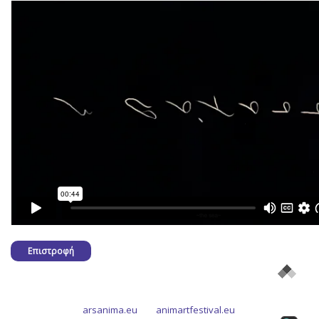
Επιστροφή
arsanima.eu
animartfestival.eu