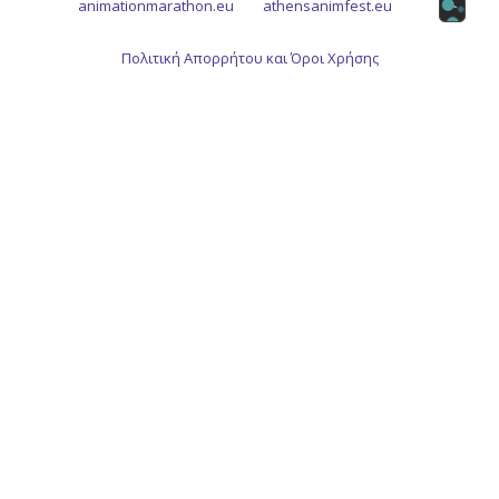
animationmarathon.eu
athensanimfest.eu
Πολιτική Απορρήτου και Όροι Χρήσης