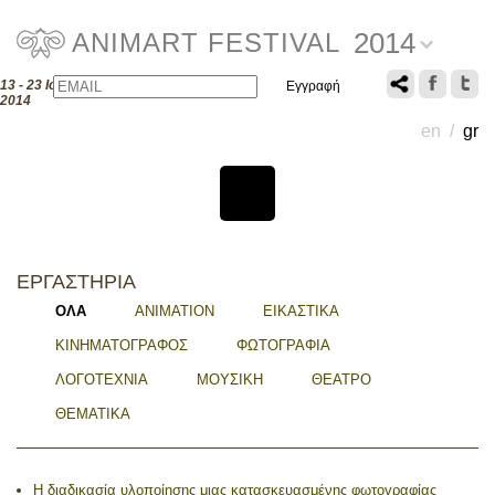
2014
ANIMART FESTIVAL
Email
Name
13 - 23 Ιουλίου
2014
en
/
gr
ΕΡΓΑΣΤΗΡΙΑ
ΟΛΑ
ANIMATION
ΕΙΚΑΣΤΙΚΑ
ΚΙΝΗΜΑΤΟΓΡΑΦΟΣ
ΦΩΤΟΓΡΑΦΙΑ
ΛΟΓΟΤΕΧΝΙΑ
ΜΟΥΣΙΚΗ
ΘΕΑΤΡΟ
ΘΕΜΑΤΙΚΑ
Η διαδικασία υλοποίησης μιας κατασκευασμένης φωτογραφίας