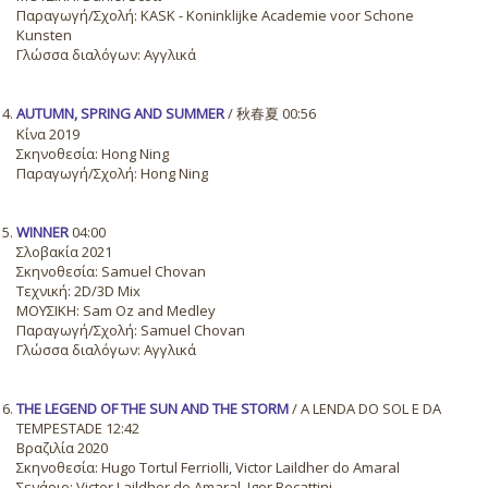
Παραγωγή/Σχολή: KASK - Koninklijke Academie voor Schone
Kunsten
Γλώσσα διαλόγων: Αγγλικά
AUTUMN, SPRING AND SUMMER
/ 秋春夏 00:56
Κίνα 2019
Σκηνοθεσία: Hong Ning
Παραγωγή/Σχολή: Hong Ning
WINNER
04:00
Σλοβακία 2021
Σκηνοθεσία: Samuel Chovan
Τεχνική: 2D/3D Mix
ΜΟΥΣΙΚΗ: Sam Oz and Medley
Παραγωγή/Σχολή: Samuel Chovan
Γλώσσα διαλόγων: Αγγλικά
THE LEGEND OF THE SUN AND THE STORM
/ A LENDA DO SOL E DA
TEMPESTADE 12:42
Βραζιλία 2020
Σκηνοθεσία: Hugo Tortul Ferriolli, Victor Laildher do Amaral
Σενάριο: Victor Laildher do Amaral, Igor Becattini