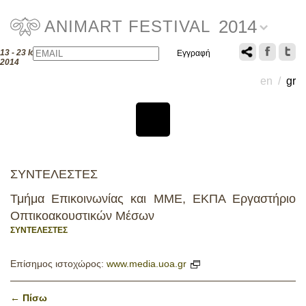
2014
ANIMART FESTIVAL
Email
Name
13 - 23 Ιουλίου
2014
en
/
gr
ΣΥΝΤΕΛΕΣΤΕΣ
Τμήμα Επικοινωνίας και ΜΜΕ, ΕΚΠΑ Εργαστήριο
Οπτικοακουστικών Μέσων
ΣΥΝΤΕΛΕΣΤΕΣ
Επίσημος ιστοχώρος:
www.media.uoa.gr
← Πίσω