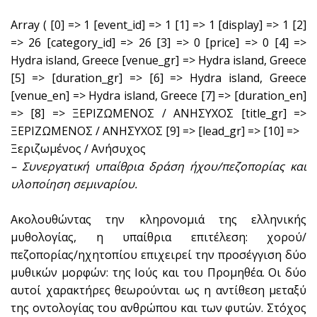
Array ( [0] => 1 [event_id] => 1 [1] => 1 [display] => 1 [2]
=> 26 [category_id] => 26 [3] => 0 [price] => 0 [4] =>
Hydra island, Greece [venue_gr] => Hydra island, Greece
[5] => [duration_gr] => [6] => Hydra island, Greece
[venue_en] => Hydra island, Greece [7] => [duration_en]
=> [8] => ΞΕΡΙΖΩΜΕΝΟΣ / ΑΝΗΣΥΧΟΣ [title_gr] =>
ΞΕΡΙΖΩΜΕΝΟΣ / ΑΝΗΣΥΧΟΣ [9] => [lead_gr] => [10] =>
Ξεριζωμένος / Ανήσυχος
– Συνεργατική υπαίθρια δράση ήχου/πεζοπορίας και
υλοποίηση σεμιναρίου.
Ακολουθώντας την κληρονομιά της ελληνικής
μυθολογίας, η υπαίθρια επιτέλεση: χορού/
πεζοπορίας/ηχητοπίου επιχειρεί την προσέγγιση δύο
μυθικών μορφών: της Ιούς και του Προμηθέα. Οι δύο
αυτοί χαρακτήρες θεωρούνται ως η αντίθεση μεταξύ
της οντολογίας του ανθρώπου και των φυτών. Στόχος