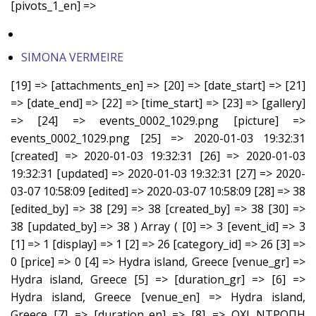
[pivots_1_en] =>
SIMONA VERMEIRE
[19] => [attachments_en] => [20] => [date_start] => [21]
=> [date_end] => [22] => [time_start] => [23] => [gallery]
=> [24] => events_0002_1029.png [picture] =>
events_0002_1029.png [25] => 2020-01-03 19:32:31
[created] => 2020-01-03 19:32:31 [26] => 2020-01-03
19:32:31 [updated] => 2020-01-03 19:32:31 [27] => 2020-
03-07 10:58:09 [edited] => 2020-03-07 10:58:09 [28] => 38
[edited_by] => 38 [29] => 38 [created_by] => 38 [30] =>
38 [updated_by] => 38 ) Array ( [0] => 3 [event_id] => 3
[1] => 1 [display] => 1 [2] => 26 [category_id] => 26 [3] =>
0 [price] => 0 [4] => Hydra island, Greece [venue_gr] =>
Hydra island, Greece [5] => [duration_gr] => [6] =>
Hydra island, Greece [venue_en] => Hydra island,
Greece [7] => [duration_en] => [8] => ΟΧΙ ΝΤΡΟΠΗ