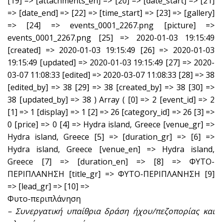
[19] => [attachments_en] => [20] => [date_start] => [21]
=> [date_end] => [22] => [time_start] => [23] => [gallery]
=> [24] => events_0001_2267.png [picture] =>
events_0001_2267.png [25] => 2020-01-03 19:15:49
[created] => 2020-01-03 19:15:49 [26] => 2020-01-03
19:15:49 [updated] => 2020-01-03 19:15:49 [27] => 2020-
03-07 11:08:33 [edited] => 2020-03-07 11:08:33 [28] => 38
[edited_by] => 38 [29] => 38 [created_by] => 38 [30] =>
38 [updated_by] => 38 ) Array ( [0] => 2 [event_id] => 2
[1] => 1 [display] => 1 [2] => 26 [category_id] => 26 [3] =>
0 [price] => 0 [4] => Hydra island, Greece [venue_gr] =>
Hydra island, Greece [5] => [duration_gr] => [6] =>
Hydra island, Greece [venue_en] => Hydra island,
Greece [7] => [duration_en] => [8] => ΦΥΤΟ-
ΠΕΡΙΠΛΑΝΗΣΗ [title_gr] => ΦΥΤΟ-ΠΕΡΙΠΛΑΝΗΣΗ [9]
=> [lead_gr] => [10] =>
Φυτο-περιπλάνηση
– Συνεργατική υπαίθρια δράση ήχου/πεζοπορίας και